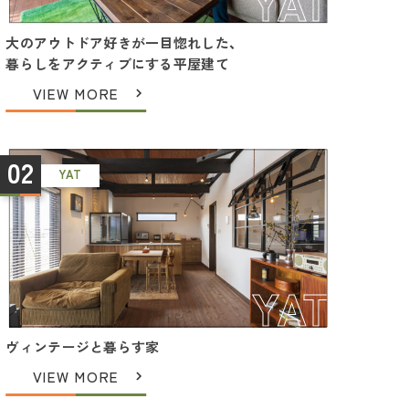
YAT
大のアウトドア好きが一目惚れした、
暮らしをアクティブにする平屋建て
VIEW MORE
02
YAT
YAT
ヴィンテージと暮らす家
VIEW MORE